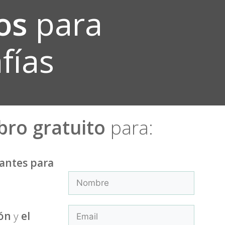
ios
para
fías
ibro gratuito
para:
antes para
ón
y
el