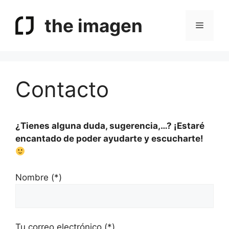
Saltar
al
the imagen
Menú
contenido
Contacto
¿Tienes alguna duda, sugerencia,…? ¡Estaré
encantado de poder ayudarte y escucharte!
Nombre (*)
Tu correo electrónico (*)