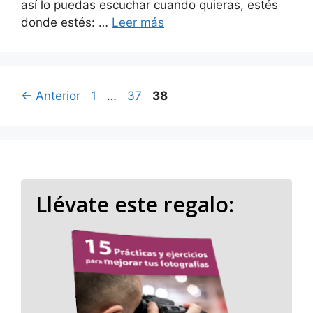
así lo puedas escuchar cuando quieras, estés
donde estés: …
Leer más
Página
Página
Página
←
Anterior
1
…
37
38
Llévate este regalo: