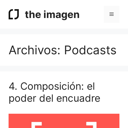
Saltar
al
the imagen
Menú
contenido
Archivos:
Podcasts
4. Composición: el
poder del encuadre