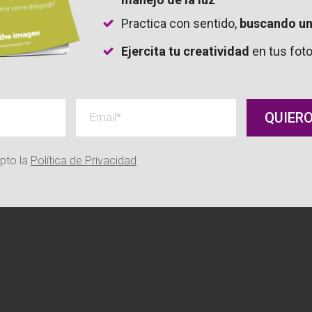
Practica con sentido,
buscando un
Ejercita tu creatividad
en tus foto
creer su propia leyenda
QUIERO
ricana
epto la
Política de Privacidad
 de la cámara