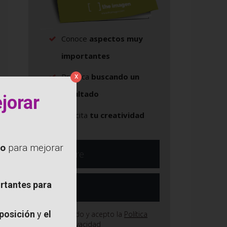
Conoce
aspectos muy
importantes
x
Practica
buscando un
resultado
ejorar
Ejercita
tu creatividad
to
para mejorar
rtantes para
posición
y
el
He leído y acepto la
Política
de Privacidad