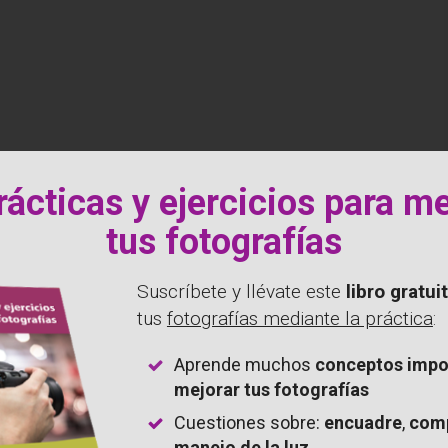
e with Saul Leiter
rácticas y ejercicios para m
tus fotografías
e una mirada
trait of Robert Frank
Suscríbete y llévate este
libro
gratui
tus
fotografías mediante la práctica
:
Edge
Aprende muchos
conceptos impo
mejorar tus fotografías
grafía
Cuestiones sobre:
encuadre
,
com
manejo de la luz