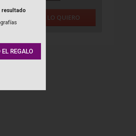
 resultado
SÍ, LO QUIERO
grafías
 EL REGALO