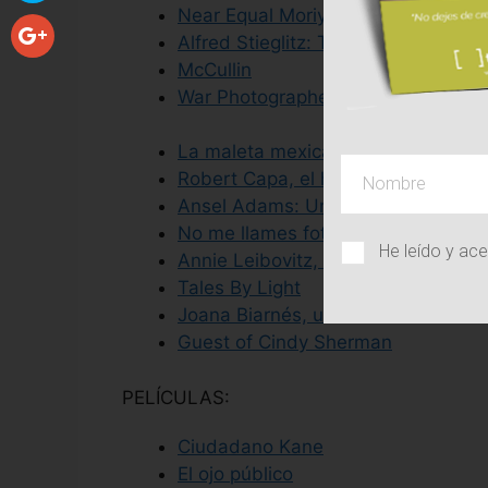
Near Equal Moriyama Daidou
Alfred Stieglitz: The Eloquent Eye
McCullin
War Photographer
La maleta mexicana
Robert Capa, el hombre que quería 
Ansel Adams: Una experiencia ame
No me llames fotógrafo de guerra
He leído y ac
Annie Leibovitz, una vida a través
Tales By Light
Joana Biarnés, una entre todos
Guest of Cindy Sherman
PELÍCULAS:
Ciudadano Kane
El ojo público