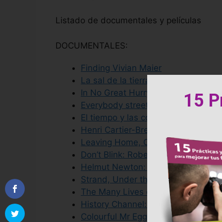
Listado de documentales y películas
DOCUMENTALES:
Finding Vivian Maier
La sal de la tierra
In No Great Hurry: 13 Lessons in Lif
​15 P
Everybody street
El tiempo y las cosas. Toni Catany
Henri Cartier-Bresson: Biografía d
Leaving Home, Coming Home: A Por
Don’t Blink: Robert Frank
Helmut Newton: Frames from the 
Strand, Under the Dark Cloth
The Many Lives of William Klein
History Channel: Historia de la Foto
Colourful Mr Eggleston