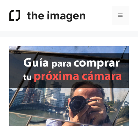
Saltar
al
the imagen
Menú
contenido