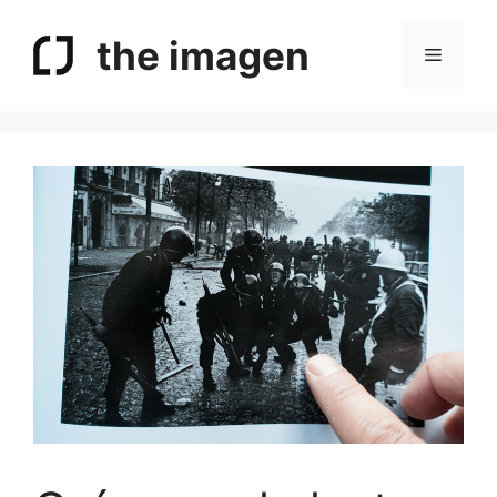
Saltar
al
the imagen
Menú
contenido