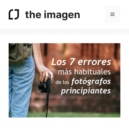
Saltar
al
the imagen
Menú
contenido